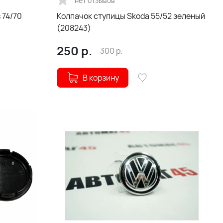
нет отзывов
 74/70
Колпачок ступицы Skoda 55/52 зеленый
(208243)
250
р.
300
р.
В корзину