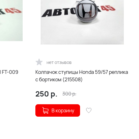
нет отзывов
1 FT-009
Колпачок ступицы Honda 59/57 реплика
с бортиком (215508)
250
р.
300
р.
В корзину