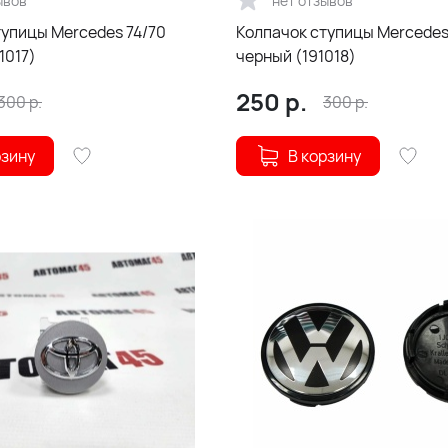
ывов
нет отзывов
тупицы Mercedes 74/70
Колпачок ступицы Mercedes
1017)
черный (191018)
250
р.
300
р.
300
р.
рзину
В корзину