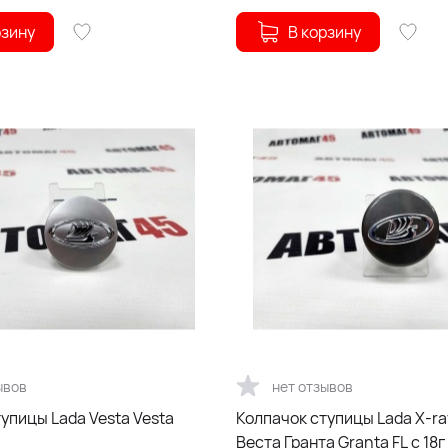
рзину
В корзину
ывов
нет отзывов
упицы Lada Vesta Vesta
Колпачок ступицы Lada X-ra
Веста Гранта Granta FL с 18