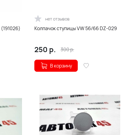
нет отзывов
 (191026)
Колпачок ступицы VW 56/66 DZ-029
250
р.
300
р.
В корзину