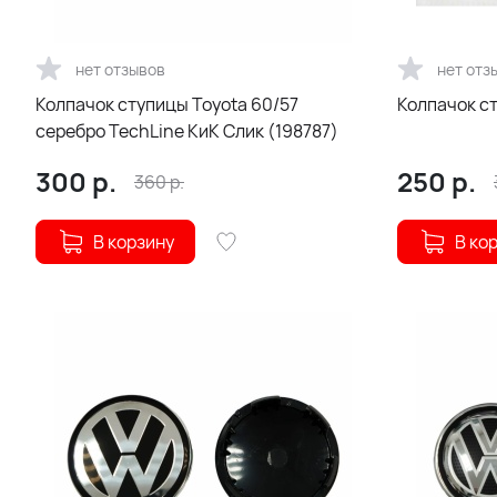
нет отзывов
нет отз
Колпачок ступицы Toyota 60/57
Колпачок ст
серебро TechLine КиК Слик (198787)
300
р.
250
р.
360
р.
В корзину
В ко