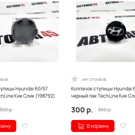
ывов
нет отзывов
тупицы Hyundai 60/57
Колпачок ступицы Hyundai 
hLine Кик Слик (198792)
черный лак TechLine Кик Сл
300
р.
300
р.
360
р.
рзину
В корзину