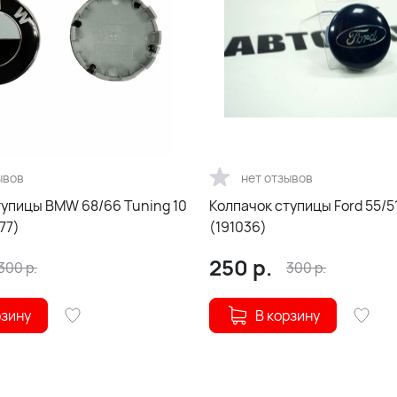
ывов
нет отзывов
тупицы BMW 68/66 Tuning 10
Колпачок ступицы Ford 55/5
77)
(191036)
250
р.
300
р.
300
р.
рзину
В корзину