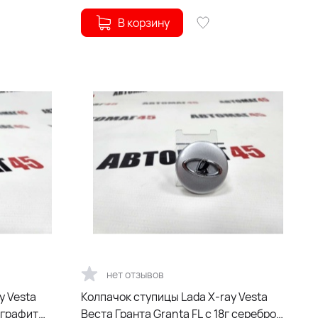
В корзину
нет отзывов
y Vesta
Колпачок ступицы Lada X-ray Vesta
г графит
Веста Гранта Granta FL с 18г серебро