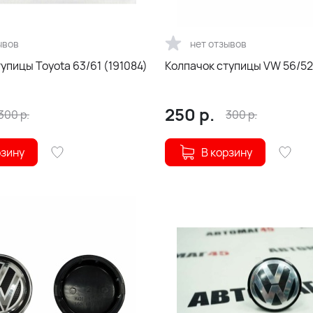
ывов
нет отзывов
упицы Toyota 63/61 (191084)
Колпачок ступицы VW 56/52
250
р.
300
р.
300
р.
рзину
В корзину