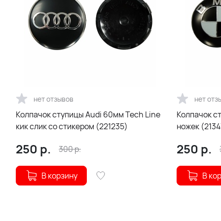
нет отзывов
нет отз
Колпачок ступицы Audi 60мм Tech Line
Колпачок с
кик слик со стикером (221235)
ножек (2134
250
р.
250
р.
300
р.
В корзину
В ко