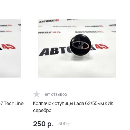
нет отзывов
7 TechLine
Колпачок ступицы Lada 62/55мм КИК
серебро
250
р.
300
р.