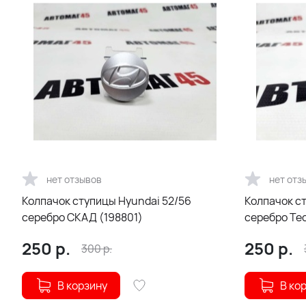
нет отзывов
нет отз
Колпачок ступицы Hyundai 52/56
Колпачок с
серебро СКАД (198801)
серебро Tec
250
р.
250
р.
300
р.
В корзину
В ко