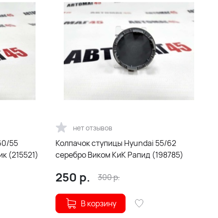
нет отзывов
60/55
Колпачок ступицы Hyundai 55/62
ик (215521)
серебро Виком КиК Рапид (198785)
250
р.
300
р.
В корзину