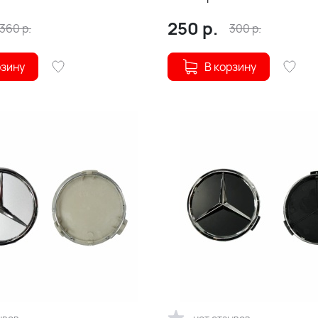
(215150)
250
р.
360
р.
300
р.
рзину
В корзину