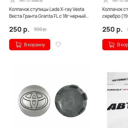
нет отзывов
нет отз
Колпачок ступицы Lada X-ray Vesta
Колпачок с
Веста Гранта Granta FL с 18г черный
серебро (19
50/58 (215151)
250
р.
250
р.
300
р.
В корзину
В ко