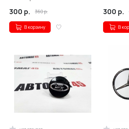
R15 серый 52/57 (211294)
300
р.
300
р.
360
р.
В корзину
В ко