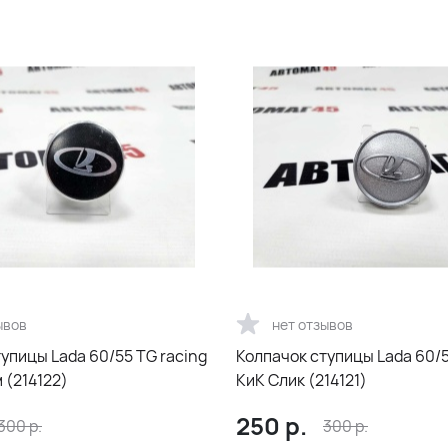
ывов
нет отзывов
упицы Lada 60/55 TG racing
Колпачок ступицы Lada 60/5
 (214122)
КиК Слик (214121)
250
р.
300
р.
300
р.