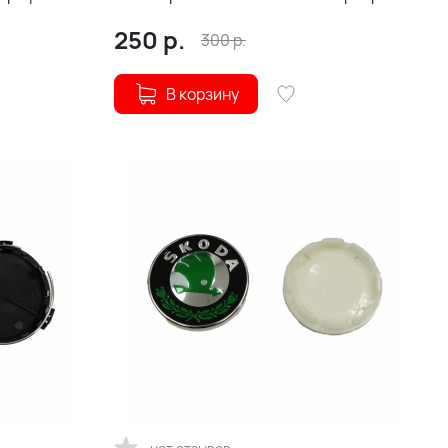
50/57 (215548)
250
р.
300
р.
В корзину