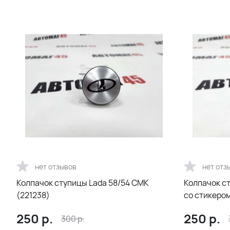
нет отзывов
нет отз
Колпачок ступицы Lada 58/54 СМК
Колпачок ст
(221238)
со стикером
250
р.
250
р.
300
р.