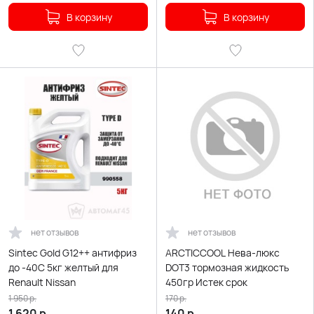
В корзину
В корзину
нет отзывов
нет отзывов
Sintec Gold G12++ антифриз
ARCTICCOOL Нева-люкс
до -40С 5кг желтый для
DOT3 тормозная жидкость
Renault Nissan
450гр Истек срок
1 950
р.
170
р.
1 620
р.
140
р.