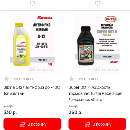
нет отзывов
нет отзывов
Sibiria G12+ антифриз до -40С
Super DOT4 Жидкость
1кг желтый
тормозная Turtle Race super
Дзержинск 455гр
400
р.
320
р.
330
р.
260
р.
В корзину
В корзину