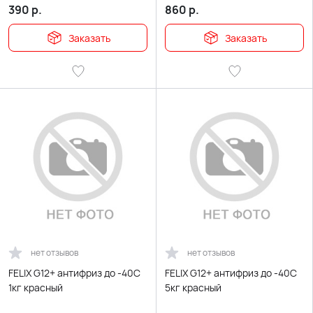
390
р.
860
р.
Заказать
Заказать
нет отзывов
нет отзывов
FELIX G12+ антифриз до -40С
FELIX G12+ антифриз до -40С
1кг красный
5кг красный