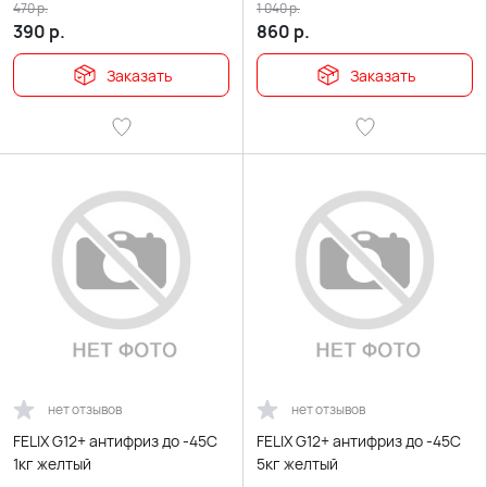
470
р.
1 040
р.
390
р.
860
р.
Заказать
Заказать
нет отзывов
нет отзывов
FELIX G12+ антифриз до -45С
FELIX G12+ антифриз до -45С
1кг желтый
5кг желтый