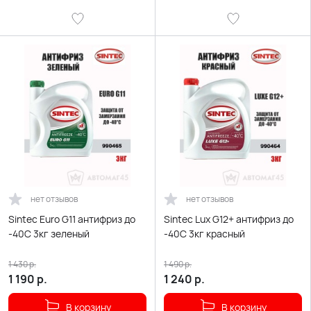
нет отзывов
нет отзывов
Sintec Euro G11 антифриз до
Sintec Lux G12+ антифриз до
-40С 3кг зеленый
-40С 3кг красный
1 430
р.
1 490
р.
1 190
р.
1 240
р.
В корзину
В корзину