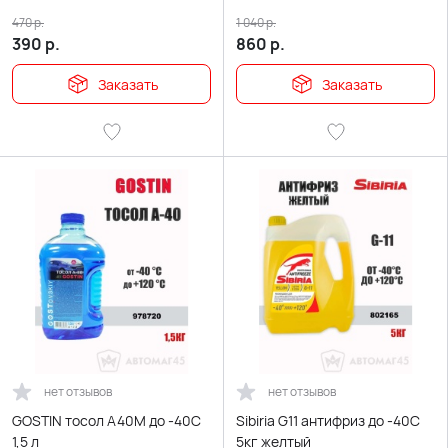
470
р.
1 040
р.
390
р.
860
р.
Заказать
Заказать
нет отзывов
нет отзывов
GOSTIN тосол А40М до -40С
Sibiria G11 антифриз до -40С
1,5 л
5кг желтый