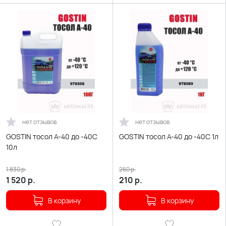
нет отзывов
нет отзывов
GOSTIN тосол А-40 до -40С
GOSTIN тосол А-40 до -40С 1л
10л
1 830
р.
260
р.
1 520
р.
210
р.
В корзину
В корзину