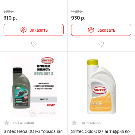
380
р.
1 120
р.
310
р.
930
р.
Заказать
Заказать
нет отзывов
нет отзывов
Sintec Нева DOT-3 тормозная
Sintec Gold G12+ антифриз до