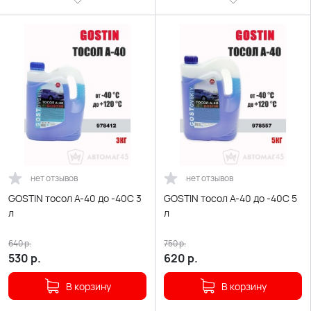
нет отзывов
нет отзывов
GOSTIN тосол А-40 до -40С 3
GOSTIN тосол А-40 до -40С 5
л
л
640
р.
750
р.
530
р.
620
р.
В корзину
В корзину