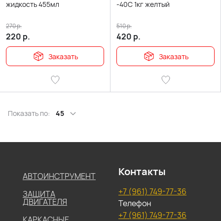
жидкость 455мл
-40С 1кг желтый
270
р.
510
р.
220
р.
420
р.
Заказать
Заказать
Показать по:
45
Контакты
АВТОИНСТРУМЕНТ
+7 (961) 749-77-36
ЗАЩИТА
ДВИГАТЕЛЯ
Телефон
+7 (961) 749-77-36
КАРКАСНЫЕ