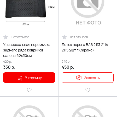
нет отзывов
нет отзывов
Универсальная перемычка
Лоток порога ВАЗ 2113 2114
заднего ряда ковриков
2115 2шт г.Саранск
салона 62х30см
420
р.
540
р.
350
р.
450
р.
В корзину
Заказать