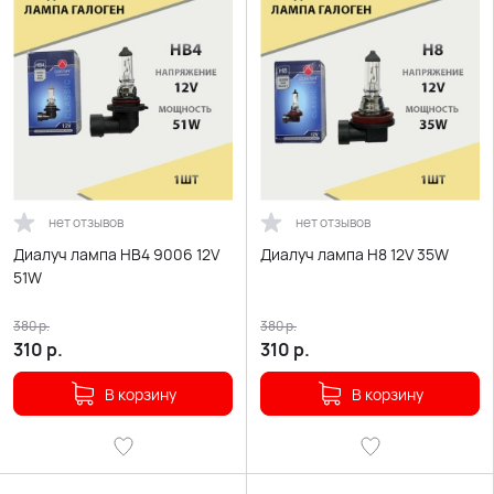
нет отзывов
нет отзывов
Диалуч лампа HВ4 9006 12V
Диалуч лампа H8 12V 35W
51W
380
р.
380
р.
310
р.
310
р.
В корзину
В корзину