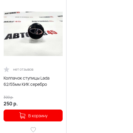
нет отзывов
Колпачок ступицы Lada
62/55мм КИК серебро
300
р.
250
р.
В корзину