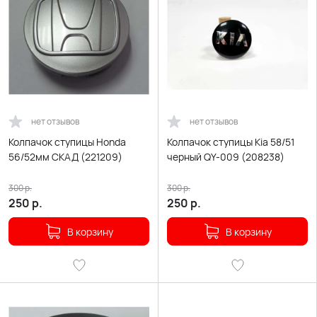
нет отзывов
нет отзывов
Колпачок ступицы Honda
Колпачок ступицы Kia 58/51
56/52мм СКАД (221209)
черный QY-009 (208238)
300
р.
300
р.
250
р.
250
р.
В корзину
В корзину