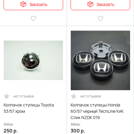
Заказать
Заказать
нет отзывов
нет отзывов
Колпачок ступицы Toyota
Колпачок ступицы Honda
53/57 хром
60/57 черный TechLine КиК
Слик NZDK 019
300
р.
360
р.
250
р.
300
р.