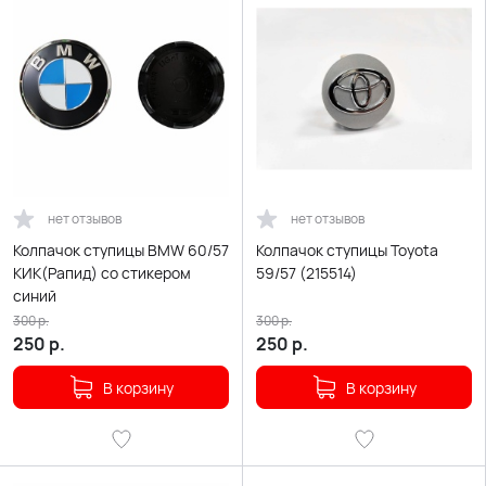
нет отзывов
нет отзывов
Колпачок ступицы BMW 60/57
Колпачок ступицы Toyota
КИК(Рапид) со стикером
59/57 (215514)
синий
300
р.
300
р.
250
р.
250
р.
В корзину
В корзину