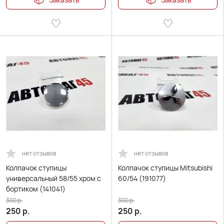
нет отзывов
нет отзывов
Колпачок ступицы
Колпачок ступицы Mitsubishi
универсальный 58/55 хром с
60/54 (191077)
бортиком (141041)
300
р.
300
р.
250
р.
250
р.