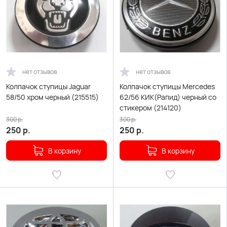
нет отзывов
нет отзывов
Колпачок ступицы Jaguar
Колпачок ступицы Mercedes
58/50 хром черный (215515)
62/56 КИК(Рапид) черный со
стикером (214120)
300
р.
300
р.
250
р.
250
р.
В корзину
В корзину