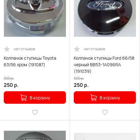
нет отзывов
нет отзывов
Колпачок ступицы Toyota
Колпачок ступицы Ford 66/58
63/56 хром (191087)
черный BB53-1A096RA
(191039)
300
р.
300
р.
250
р.
250
р.
В корзину
В корзину