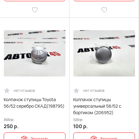
нет отзывов
нет отзывов
Колпачок ступицы Toyota
Колпачок ступицы
56/52 серебро СКАД(198795)
универсальный 56/52 с
бортиком (206952)
300
р.
120
р.
250
р.
100
р.
Заказать
Заказать