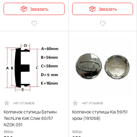
Заказать
Заказать
нет отзывов
нет отзывов
Колпачок ступицы Бэтмен
Колпачок ступицы Kia 59/51
TechLine КиК Слик 60/57
хром (191068)
NZDK 051
360
р.
300
р.