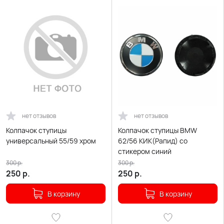
нет отзывов
нет отзывов
Колпачок ступицы
Колпачок ступицы BMW
универсальный 55/59 хром
62/56 КИК(Рапид) со
стикером синий
300
р.
300
р.
250
р.
250
р.
В корзину
В корзину