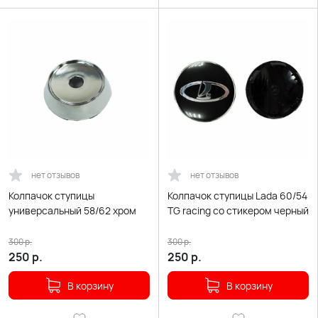
нет отзывов
нет отзывов
Колпачок ступицы
Колпачок ступицы Lada 60/54
универсальный 58/62 хром
TG racing со стикером черный
300
р.
300
р.
250
р.
250
р.
В корзину
В корзину