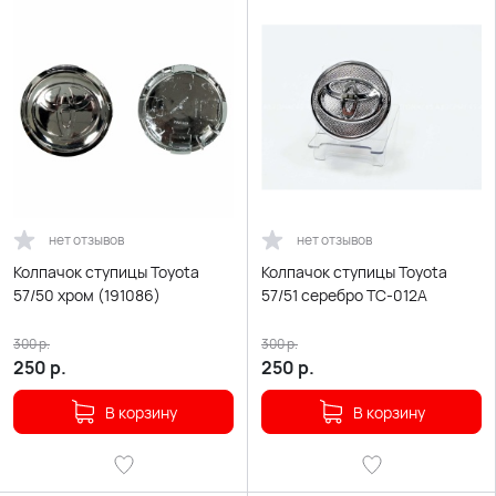
нет отзывов
нет отзывов
Колпачок ступицы Toyota
Колпачок ступицы Toyota
57/50 хром (191086)
57/51 серебро TC-012A
300
р.
300
р.
250
р.
250
р.
В корзину
В корзину