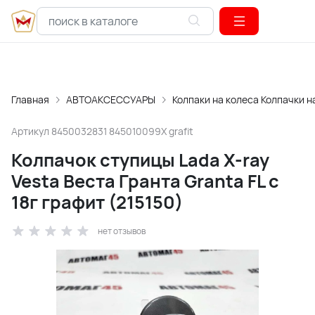
Главная
АВТОАКСЕССУАРЫ
Колпаки на колеса Колпачки н
Артикул
8450032831 845010099X grafit
Колпачок ступицы Lada X-ray
Vesta Веста Гранта Granta FL с
18г графит (215150)
нет отзывов