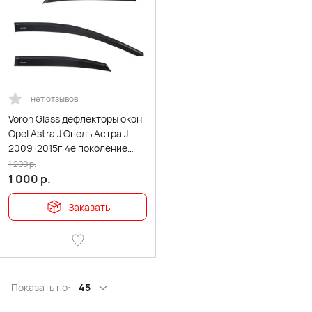
нет отзывов
Voron Glass дефлекторы окон
Opel Astra J Опель Астра J
2009-2015г 4е поколение
хэтчбэк комплект 4шт
1 200
р.
1 000
р.
Заказать
Показать по:
45