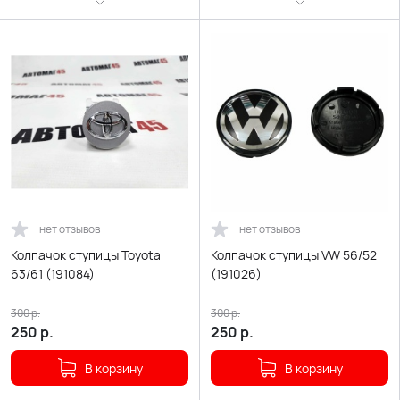
нет отзывов
нет отзывов
Колпачок ступицы Toyota
Колпачок ступицы VW 56/52
63/61 (191084)
(191026)
300
р.
300
р.
250
р.
250
р.
В корзину
В корзину