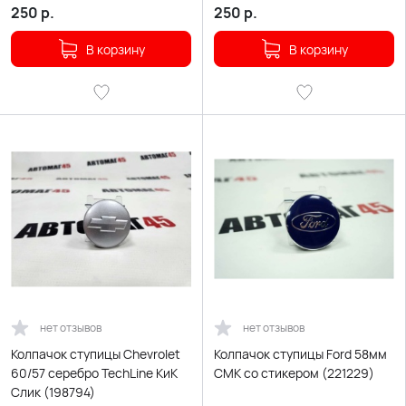
250
р.
250
р.
В корзину
В корзину
нет отзывов
нет отзывов
Колпачок ступицы Chevrolet
Колпачок ступицы Ford 58мм
60/57 серебро TechLine КиК
СМК со стикером (221229)
Слик (198794)