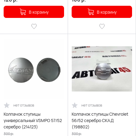
В корзину
В корзину
нет отзывов
нет отзывов
Колпачок ступицы
Колпачок ступицы Chevrolet
универсальный VSMPO 57/52
56/52 серебро СКАД
серебро (214123)
(198802)
300
р.
300
р.