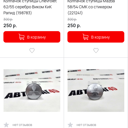
Колпачок ступицы Chevrolet
Колпачок ступицы Mazda
62/55 серебро Виком КиК
58/54 СМК со стикером
Рапид (198783)
(221241)
300
р.
300
р.
250
р.
250
р.
В корзину
В корзину
нет отзывов
нет отзывов