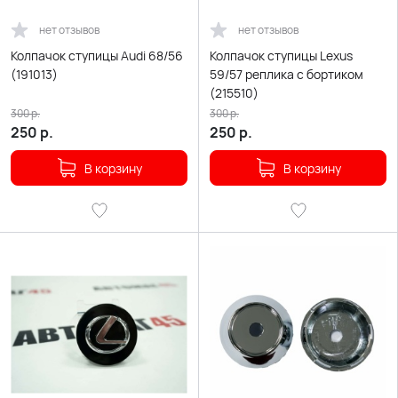
нет отзывов
нет отзывов
Колпачок ступицы Audi 68/56
Колпачок ступицы Lexus
(191013)
59/57 реплика с бортиком
(215510)
300
р.
300
р.
250
р.
250
р.
В корзину
В корзину