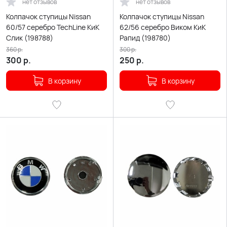
нет отзывов
нет отзывов
Колпачок ступицы Nissan
Колпачок ступицы Nissan
60/57 серебро TechLine КиК
62/56 серебро Виком КиК
Слик (198788)
Рапид (198780)
360
р.
300
р.
300
р.
250
р.
В корзину
В корзину