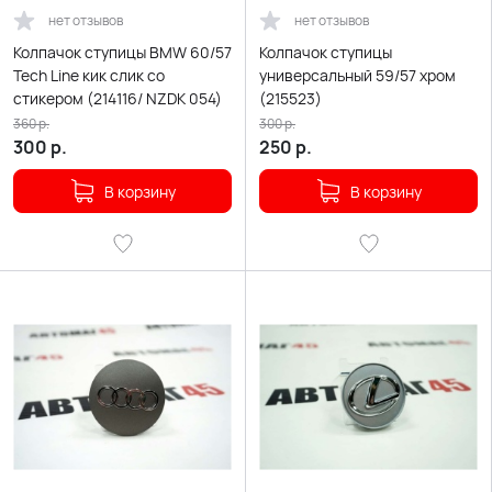
нет отзывов
нет отзывов
Колпачок ступицы BMW 60/57
Колпачок ступицы
Tech Line кик слик со
универсальный 59/57 хром
стикером (214116/ NZDK 054)
(215523)
360
р.
300
р.
300
р.
250
р.
В корзину
В корзину