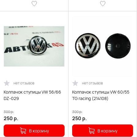
нет отзывов
нет отзывов
Колпачок ступицы VW 56/66
Колпачок ступицы VW 60/55
DZ-029
TG racing (214108)
300
р.
300
р.
250
р.
250
р.
В корзину
В корзину