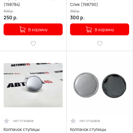
(198784)
Слик (198790)
300
р.
360
р.
250
р.
300
р.
В корзину
В корзину
нет отзывов
нет отзывов
Колпачок ступицы
Колпачок ступицы