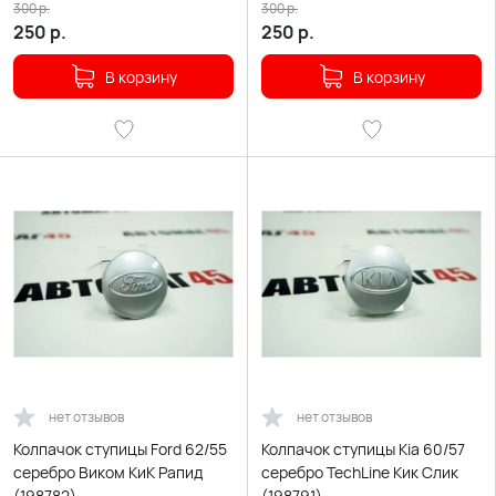
300
р.
300
р.
250
р.
250
р.
В корзину
В корзину
нет отзывов
нет отзывов
Колпачок ступицы Ford 62/55
Колпачок ступицы Kia 60/57
серебро Виком КиК Рапид
серебро TechLine Кик Слик
(198782)
(198791)