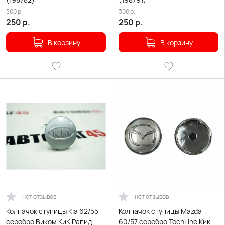
300
р.
300
р.
250
р.
250
р.
В корзину
В корзину
нет отзывов
нет отзывов
Колпачок ступицы Kia 62/55
Колпачок ступицы Mazda
серебро Виком КиК Рапид
60/57 серебро TechLine Кик