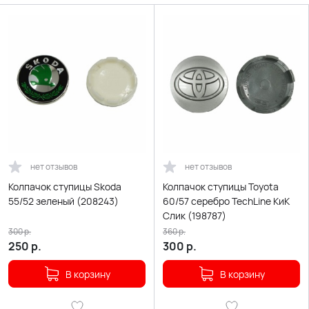
нет отзывов
нет отзывов
Колпачок ступицы Skoda
Колпачок ступицы Toyota
55/52 зеленый (208243)
60/57 серебро TechLine КиК
Слик (198787)
300
р.
360
р.
250
р.
300
р.
В корзину
В корзину