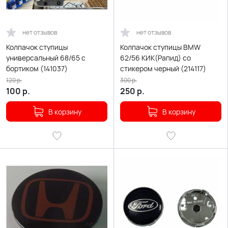
нет отзывов
нет отзывов
Колпачок ступицы
Колпачок ступицы BMW
универсальный 68/65 с
62/56 КИК(Рапид) со
бортиком (141037)
стикером черный (214117)
120
р.
300
р.
100
р.
250
р.
В корзину
В корзину