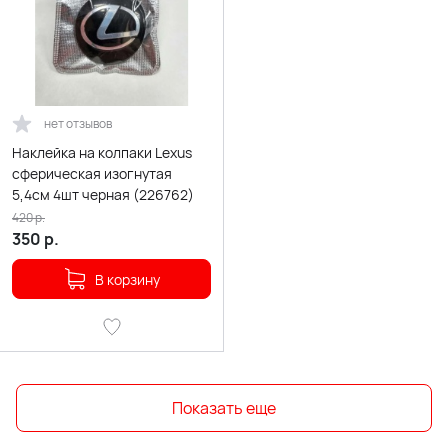
нет отзывов
Наклейка на колпаки Lexus
сферическая изогнутая
5,4см 4шт черная (226762)
420
р.
350
р.
В корзину
Показать еще