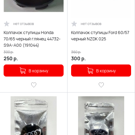
нет отзывов
нет отзывов
Колпачок ступицы Honda
Колпачок ступицы Ford 60/57
70/65 черный глянец 44732-
черный NZDK 025
S9A-A00 (191044)
300
р.
360
р.
250
р.
300
р.
В корзину
В корзину