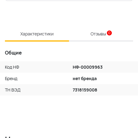
0
Характеристики
Отзывы
Общие
Код НФ
НФ-00009963
Бренд
нет бренда
ТН ВЭД
7318159008