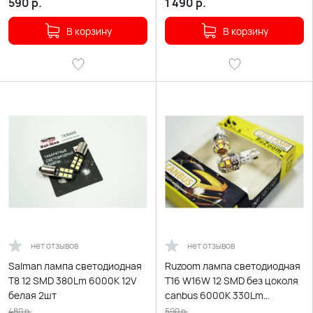
одноконтактная белая 2шт
590
р.
1 490
р.
В корзину
В корзину
нет отзывов
нет отзывов
Salman лампа светодиодная
Ruzoom лампа светодиодная
T8 12 SMD 380Lm 6000K 12V
T16 W16W 12 SMD без цоколя
белая 2шт
canbus 6000K 330Lm
одноконтакт белая 2шт X0125
480
р.
590
р.