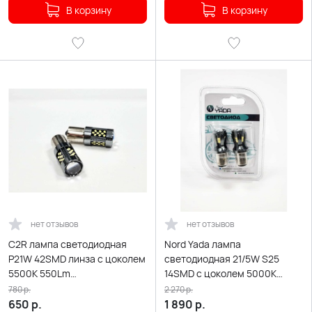
В корзину
В корзину
нет отзывов
нет отзывов
C2R лампа светодиодная
Nord Yada лампа
P21W 42SMD линза c цоколем
светодиодная 21/5W S25
5500K 550Lm
14SMD c цоколем 5000K
одноконтактная белая 2шт
380Lm двухконт белая с
780
р.
2 270
р.
S0072
обманкой 2шт
650
р.
1 890
р.