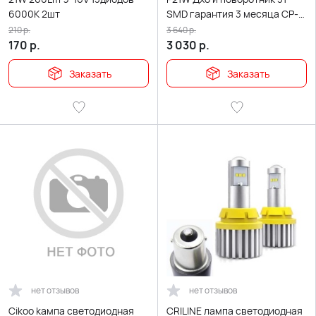
6000K 2шт
SMD гарантия 3 месяца CP-
3030 new
210
р.
3 640
р.
170
р.
3 030
р.
Заказать
Заказать
нет отзывов
нет отзывов
Cikoo kампа светодиодная
CRILINE лампа светодиодная