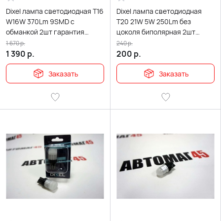
Dixel лампа светодиодная Т16
Dixel лампа светодиодная
W16W 370Lm 9SMD с
Т20 21W 5W 250Lm без
обманкой 2шт гарантия
цоколя биполярная 2шт
12мес
АКЦИЯ без гарантии
1 670
р.
240
р.
1 390
р.
200
р.
Заказать
Заказать