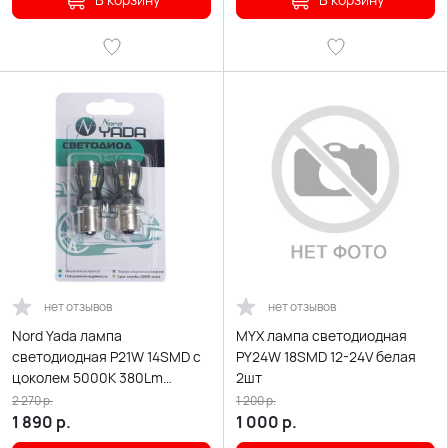
нет отзывов
нет отзывов
Nord Yada лампа
MYX лампа светодиодная
светодиодная P21W 14SMD c
PY24W 18SMD 12-24V белая
цоколем 5000K 380Lm
2шт
одноконтактная белая с
2 270
р.
1 200
р.
обманкой 2шт
1 890
р.
1 000
р.