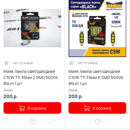
нет отзывов
нет отзывов
Маяк лампа светодиодная
Маяк лампа светодиодная
С10W T11 36мм 2 SMD 5000K
С10W T11 39мм 6 SMD 5000K
85Lm 1 шт
85Lm 1 шт
240
р.
240
р.
200
р.
200
р.
В корзину
В корзину