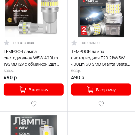
нет отзывов
нет отзывов
TEMPGOR лампа
TEMPGOR лампа
светодиодная W5W 400Lm
светодиодная T20 21W/5W
19SMD 12v с обманкой 2шт
400Lm 60 SMD Granta Vesta
гарантия 1мес
Renault биполярн белая 1шт
590
р.
590
р.
гар 1мес
490
р.
490
р.
В корзину
В корзину