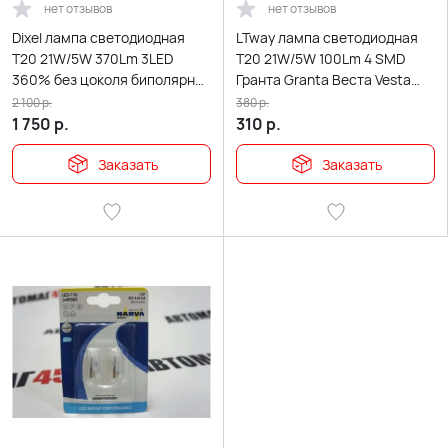
нет отзывов
нет отзывов
Dixel лампа светодиодная
LTway лампа светодиодная
Т20 21W/5W 370Lm 3LED
Т20 21W/5W 100Lm 4 SMD
360% без цоколя биполярная
Гранта Granta Веста Vesta
2шт гарантия 12мес
Renault биполяр
2 100
р.
380
р.
1 750
р.
310
р.
Заказать
Заказать