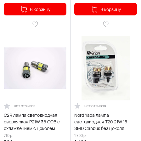
В корзину
В корзину
нет отзывов
нет отзывов
C2R лампа светодиодная
Nord Yada лампа
сверхяркая P21W 36 COB с
светодиодная T20 21W 15
охлаждением c цоколем
SMD Canbus без цоколя
5500K 700Lm 1 конт белая 1шт
5000K 420Lm
710
р.
1 790
р.