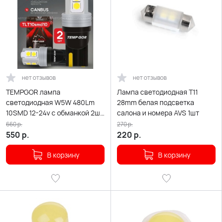
нет отзывов
нет отзывов
TEMPGOR лампа
Лампа светодиодная T11
светодиодная W5W 480Lm
28mm белая подсветка
10SMD 12-24v с обманкой 2шт
салона и номера AVS 1шт
гарантия 1мес
660
р.
270
р.
550
р.
220
р.
В корзину
В корзину