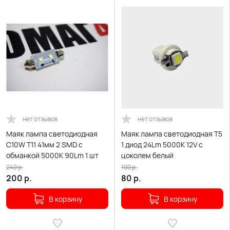
нет отзывов
нет отзывов
Маяк лампа светодиодная
Маяк лампа светодиодная T5
С10W T11 41мм 2 SMD c
1 диод 24Lm 5000K 12V с
обманкой 5000K 90Lm 1 шт
цоколем белый
240
р.
100
р.
200
р.
80
р.
В корзину
В корзину