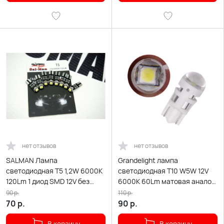
нет отзывов
нет отзывов
SALMAN Лампа
Grandelight лампа
светодиодная T5 1,2W 6000K
светодиодная T10 W5W 12V
120Lm 1 диод SMD 12V без
6000K 60Lm матовая аналог
цоколя белый 1шт
Osram 1шт
90
р.
110
р.
70
р.
90
р.
В корзину
В корзину