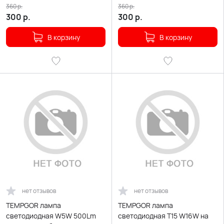
одноконт белая 2шт
белая 2шт
360
р.
360
р.
300
р.
300
р.
В корзину
В корзину
нет отзывов
нет отзывов
TEMPGOR лампа
TEMPGOR лампа
светодиодная W5W 500Lm
светодиодная T15 W16W на