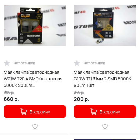
нет отзывов
нет отзывов
Маяк лампа светодиодная
Маяк лампа светодиодная
W21W T20 4 SMD без цоколя
С10W T11 31мм 2 SMD 5000K
5000K 200Lm
90Lm 1 шт
одноконтактная белая 2шт
800
р.
240
р.
660
р.
200
р.
В корзину
В корзину