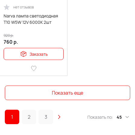
нет отзывов
Narva лампа светодиодная
T10 W5W 12V 6000K 2шт
920
р.
760
р.
Заказать
Показать еще
1
2
3
Показать по:
45