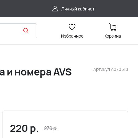
Личный кабинет
Избранное
Корзина
а и номера AVS
Артикул
A07051S
220
р.
270
р.