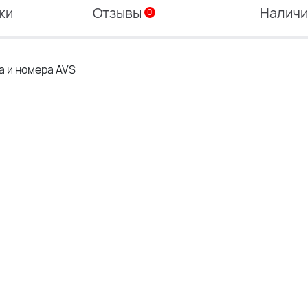
ки
Отзывы
Налич
0
а и номера AVS