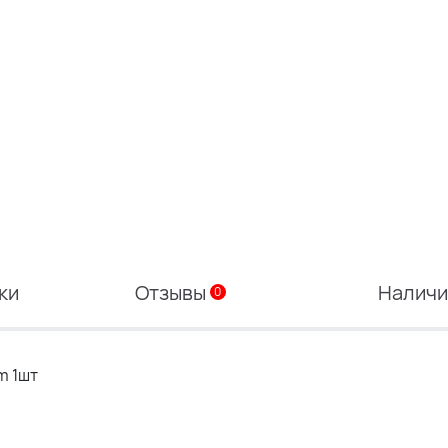
ки
Отзывы
Налич
0
m 1шт