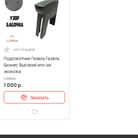
нет отзывов
Подлокотник Газель Газель
Бизнес Высокий anv-air
экокожа
1 200
р.
1 000
р.
Заказать