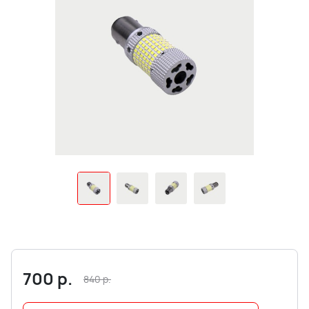
700
р.
840
р.