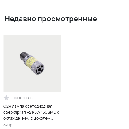
Недавно просмотренные
нет отзывов
C2R лампа светодиодная
сверхяркая P21/5W 150SMD с
охлаждением c цоколем
6000K 850Lm 2 конт бел 1шт
840
р.