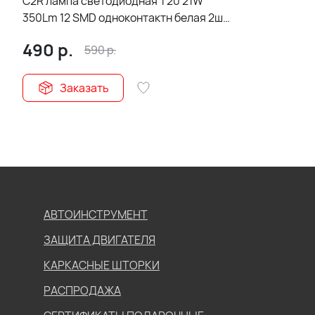
C2R лампа светодиодная Т20 21W
350Lm 12 SMD одноконтактн белая 2шт
гар 1мес
490
р.
590
р.
Заказать
АВТОИНСТРУМЕНТ
ЗАЩИТА ДВИГАТЕЛЯ
КАРКАСНЫЕ ШТОРКИ
РАСПРОДАЖА