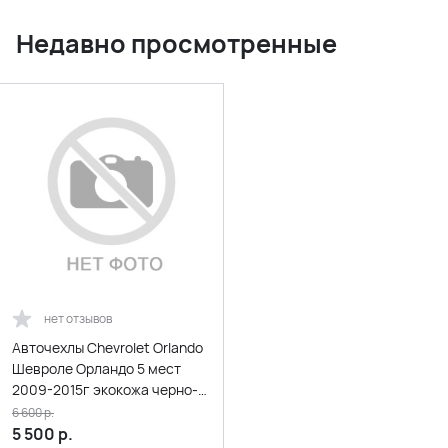
Недавно просмотренные
нет отзывов
Авточехлы Chevrolet Orlando
Шевроле Орландо 5 мест
2009-2015г экокожа черно-
белый
6 600
р.
5 500
р.