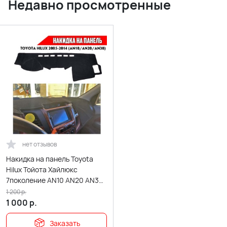
Недавно просмотренные
нет отзывов
Накидка на панель Toyota
Hilux Тойота Хайлюкс
7поколение AN10 AN20 AN30
2005-2014г карпет
1 200
р.
1 000
р.
Заказать