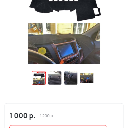
1 000
р.
1 200
р.