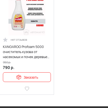
нет отзывов
KANGAROO Profoam 5000
очиститель кузова от
насекомых и почек деревьев
600мл
950
р.
790
р.
Заказать