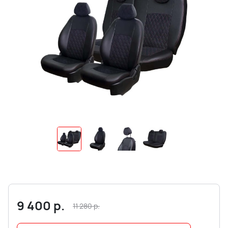
9 400
р.
11 280
р.