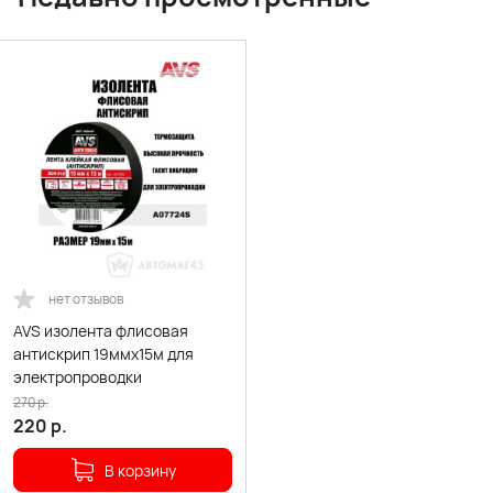
нет отзывов
AVS изолента флисовая
антискрип 19ммх15м для
электропроводки
270
р.
220
р.
В корзину