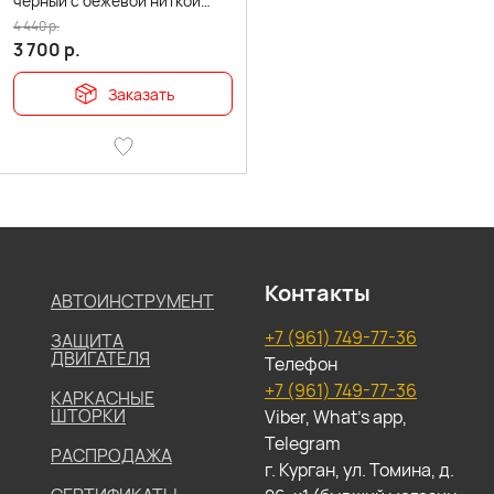
черный с бежевой ниткой
комплект 5шт
4 440
р.
3 700
р.
Заказать
Контакты
АВТОИНСТРУМЕНТ
+7 (961) 749-77-36
ЗАЩИТА
ДВИГАТЕЛЯ
Телефон
+7 (961) 749-77-36
КАРКАСНЫЕ
ШТОРКИ
Viber, What's app,
Telegram
РАСПРОДАЖА
г. Курган, ул. Томина, д.