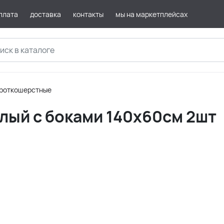
плата
доставка
контакты
мы на маркетплейсах
роткошерстные
лый с боками 140х60см 2шт