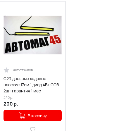
нет отзывов
C2R дневные ходовые
плоские 17см 1 диод 4Вт СОВ
2шт гарантия 1 мес
240
р.
200
р.
В корзину