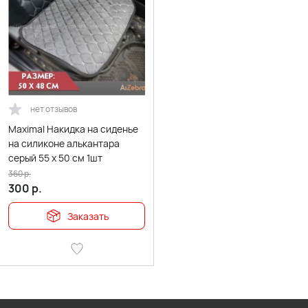
нет отзывов
Maximal Накидка на сиденье
на силиконе алькантара
серый 55 x 50 см 1шт
360
р.
300
р.
Заказать