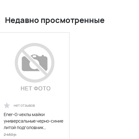
Недавно просмотренные
нет отзывов
Ener-G чехлы майки
универсальные черно-синие
литой подголовник
полиэстер комплект 7
2 450
р.