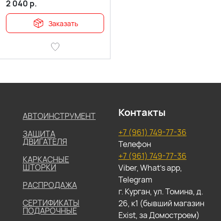
предметов
2 040
р.
Заказать
Контакты
АВТОИНСТРУМЕНТ
+7 (961) 749-77-36
ЗАЩИТА
ДВИГАТЕЛЯ
Телефон
+7 (961) 749-77-36
КАРКАСНЫЕ
ШТОРКИ
Viber, What's app,
Telegram
РАСПРОДАЖА
г. Курган, ул. Томина, д.
СЕРТИФИКАТЫ
26, к1 (бывший магазин
ПОДАРОЧНЫЕ
Exist, за Домостроем)