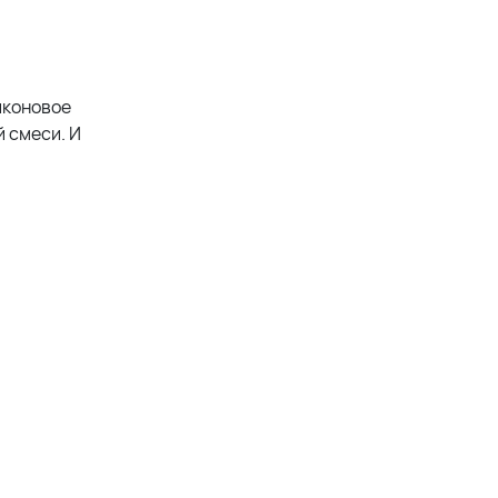
иконовое
й смеси. И