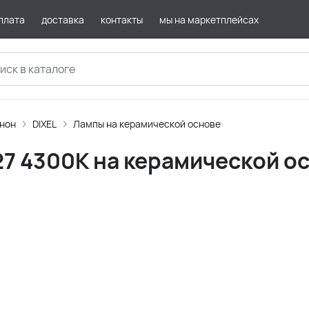
плата
доставка
контакты
мы на маркетплейсах
нон
DIXEL
Лампы на керамической основе
27 4300К на керамической о