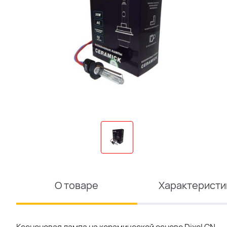
О товаре
Характеристи
Ксеноновая лампа на керамической основе Dixel CN