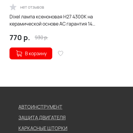
нет отзывов
Dixel лампа ксеноновая H27 4300К на
керамической основе АС гарантия 14
дней
770
р.
930
р.
В корзину
АВТОИНСТРУМЕНТ
ЗАЩИТА ДВИГАТЕЛЯ
КАРКАСНЫЕ ШТОРКИ