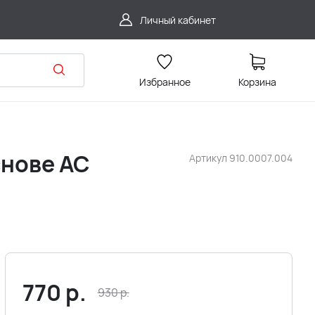
Личный кабинет
Избранное
Корзина
снове АС
Артикул
910.0007.004
770
р.
930
р.