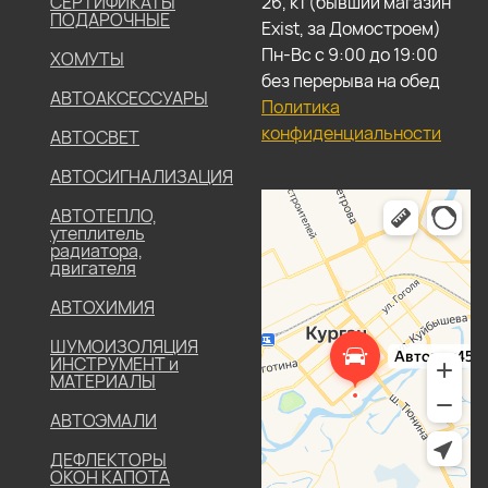
СЕРТИФИКАТЫ
26, к1 (бывший магазин
ПОДАРОЧНЫЕ
Exist, за Домостроем)
Пн-Вс с 9:00 до 19:00
ХОМУТЫ
без перерыва на обед
АВТОАКСЕССУАРЫ
Политика
конфиденциальности
АВТОСВЕТ
АВТОСИГНАЛИЗАЦИЯ
АВТОТЕПЛО,
утеплитель
радиатора,
двигателя
АВТОХИМИЯ
ШУМОИЗОЛЯЦИЯ
ИНСТРУМЕНТ и
МАТЕРИАЛЫ
АВТОЭМАЛИ
ДЕФЛЕКТОРЫ
ОКОН КАПОТА