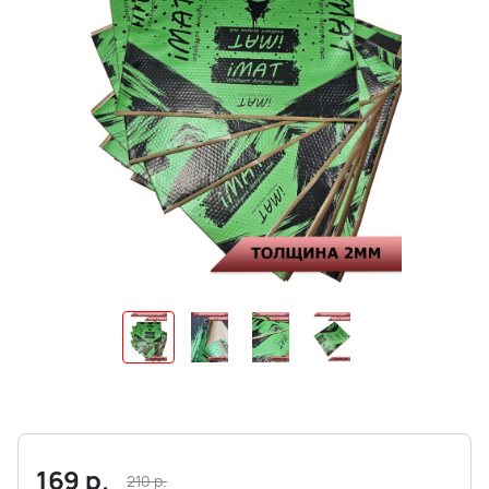
169
р.
210
р.