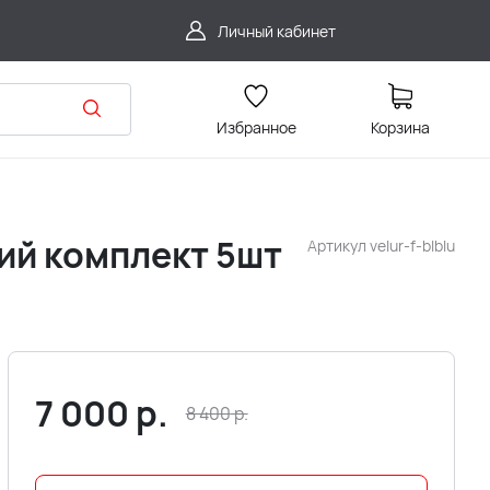
Личный кабинет
Избранное
Корзина
ий комплект 5шт
Артикул
velur-f-blblu
7 000
р.
8 400
р.