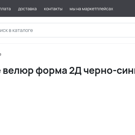
плата
доставка
контакты
мы на маркетплейсах
е
е велюр форма 2Д черно-син