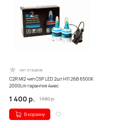
нет отзывов
C2R MI2 чип CSP LED 2шт H11 26В 6500К
2000Lm гарантия 4мес
1 400
р.
1 680
р.
В корзину