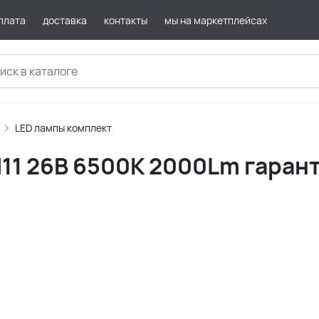
плата
доставка
контакты
мы на маркетплейсах
LED лампы комплект
H11 26В 6500К 2000Lm гаран