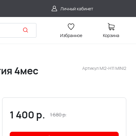
Личный кабинет
Избранное
Корзина
тия 4мес
Артикул
MI2-H11 MINI2
1 400
р.
1 680
р.