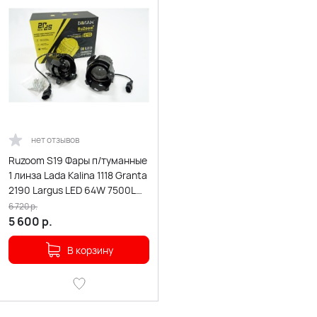
нет отзывов
Ruzoom S19 Фары п/туманные
1 линза Lada Kalina 1118 Granta
2190 Largus LED 64W 7500LM
2шт гар 6мес
6 720
р.
5 600
р.
В корзину