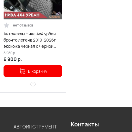
нет отзывов
Авточехлы Нива 4x4 урбан
бронто легенд 2019-2026г
экокожа черная с черной
ниткой ромб Барс
8 280
р.
6 900
р.
В корзину
Контакты
АВТОИНСТРУМЕНТ