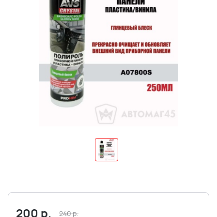
200
р.
240
р.