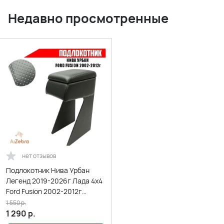
Недавно просмотренные
нет отзывов
Подлокотник Нива Урбан
Легенд 2019-2026г Лада 4x4
Ford Fusion 2002-2012г
экокожа
1 550
р.
1 290
р.