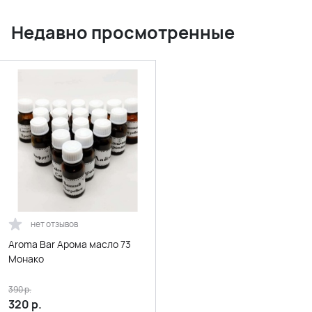
Недавно просмотренные
нет отзывов
Aroma Bar Арома масло 73
Монако
390
р.
320
р.