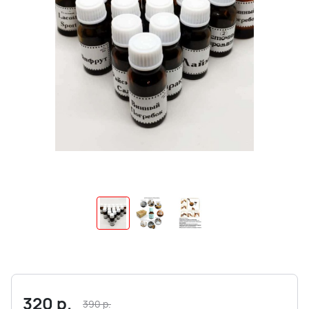
320
р.
390
р.