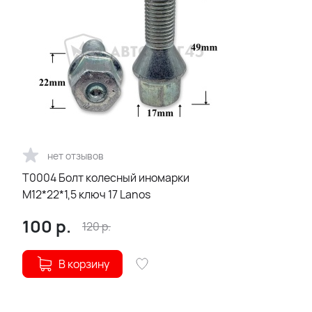
нет отзывов
T0004 Болт колесный иномарки
М12*22*1,5 ключ 17 Lanos
100
р.
120
р.
В корзину