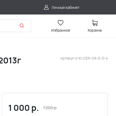
Личный кабинет
Избранное
Корзина
2013г
Артикул
V-KI-CER-09-S-D-4
1 000
р.
1 200
р.