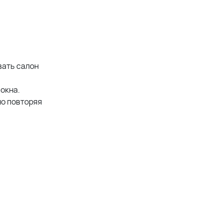
вать салон
окна.
но повторяя