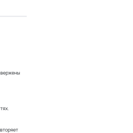
одвержены
тях.
овторяет