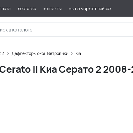
плата
доставка
контакты
мы на маркетплейсах
КИ
Дефлекторы окон Ветровики
Kia
erato II Киа Серато 2 2008-