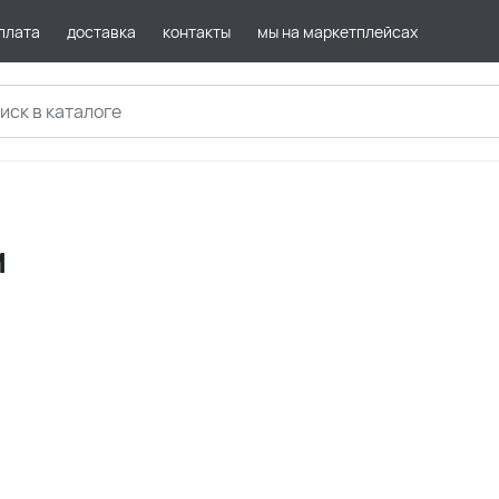
плата
доставка
контакты
мы на маркетплейсах
м