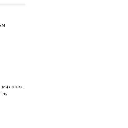
мым
нии даже в
стик