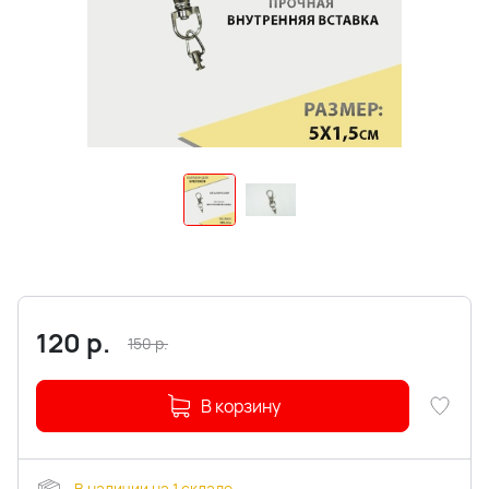
120
р.
150
р.
В корзину
В наличии на 1 складе