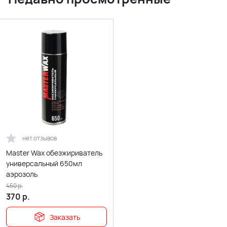
нет отзывов
Master Wax обезжириватель
универсальный 650мл
аэрозоль
450
р.
370
р.
Заказать