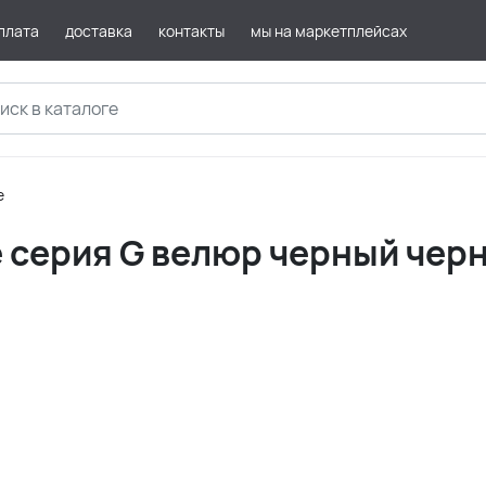
плата
доставка
контакты
мы на маркетплейсах
е
 серия G велюр черный черн