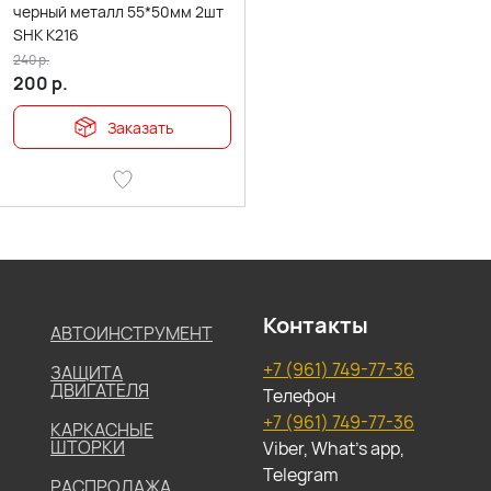
черный металл 55*50мм 2шт
SHK K216
240
р.
200
р.
Заказать
Контакты
АВТОИНСТРУМЕНТ
+7 (961) 749-77-36
ЗАЩИТА
ДВИГАТЕЛЯ
Телефон
+7 (961) 749-77-36
КАРКАСНЫЕ
ШТОРКИ
Viber, What's app,
Telegram
РАСПРОДАЖА