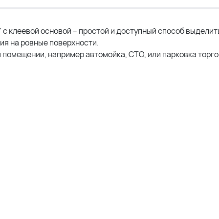
 с клеевой основой – простой и доступный способ выделит
ия на ровные поверхности.
 помещении, например автомойка, СТО, или парковка торг