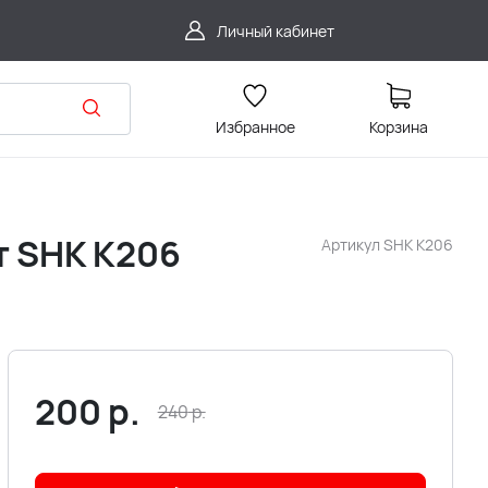
Личный кабинет
Избранное
Корзина
т SHK K206
Артикул
SHK K206
200
р.
240
р.