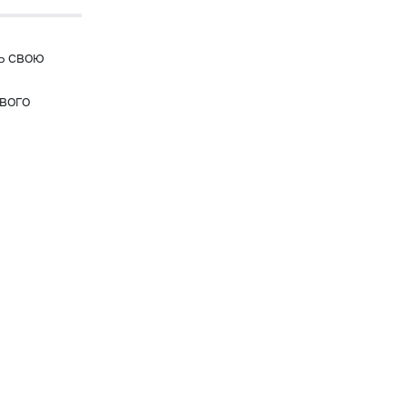
ь свою
ового