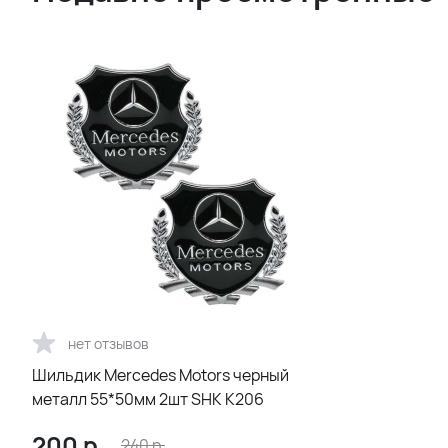
нет отзывов
Шильдик Mercedes Motors черный
металл 55*50мм 2шт SHK K206
200
р.
240
р.