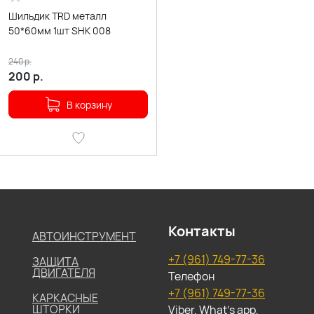
Шильдик TRD металл
50*60мм 1шт SHK 008
240
р.
200
р.
В корзину
Контакты
АВТОИНСТРУМЕНТ
+7 (961) 749-77-36
ЗАЩИТА
ДВИГАТЕЛЯ
Телефон
+7 (961) 749-77-36
КАРКАСНЫЕ
ШТОРКИ
Viber, What's app,