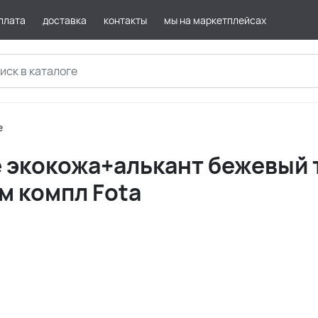
плата
доставка
контакты
мы на маркетплейсах
е
е экокожа+алькант бежевый
м компл Fota