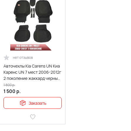
нет отзывов
Авточехлы Kia Carens UN Киа
Каренс UN 7 мест 2006-2012г
2 поколение жаккард черные
СоюзАвто
1 800
р.
1 500
р.
Заказать