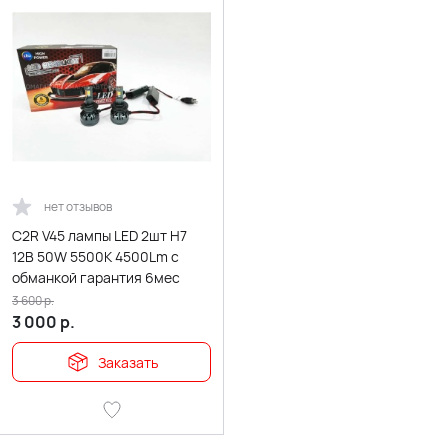
нет отзывов
C2R V45 лампы LED 2шт H7
12В 50W 5500K 4500Lm с
обманкой гарантия 6мес
3 600
р.
3 000
р.
Заказать