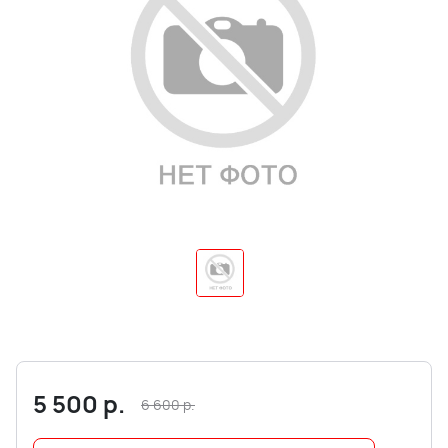
5 500
р.
6 600
р.