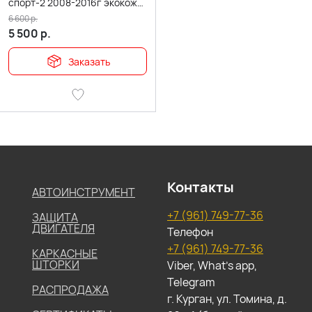
спорт-2 2008-2016г экокожа
черно-белый
6 600
р.
5 500
р.
Заказать
Контакты
АВТОИНСТРУМЕНТ
+7 (961) 749-77-36
ЗАЩИТА
ДВИГАТЕЛЯ
Телефон
+7 (961) 749-77-36
КАРКАСНЫЕ
ШТОРКИ
Viber, What's app,
Telegram
РАСПРОДАЖА
г. Курган, ул. Томина, д.