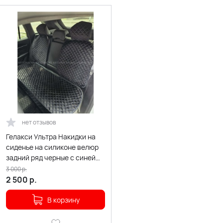
нет отзывов
Гелакси Ультра Накидки на
сиденье на силиконе велюр
задний ряд черные с синей
ниткой 3шт
3 000
р.
2 500
р.
В корзину